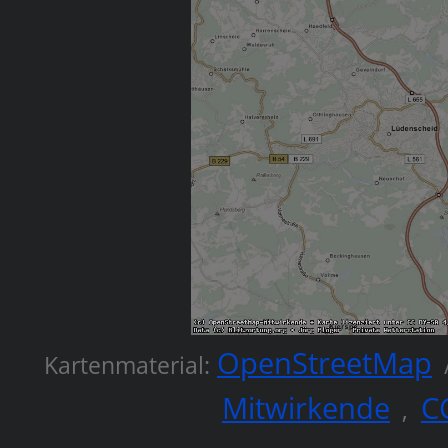
OpenStreetMap
Kartenmaterial:
Mitwirkende
C
,