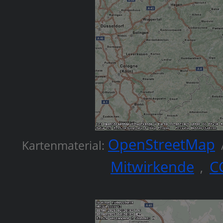
OpenStreetMap
Kartenmaterial:
Mitwirkende
C
,