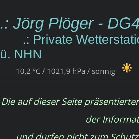
.: Jörg Plöger - D
.: Private Wetterstat
ü. NHN
10,2 °C / 1021,9 hPa / sonnig
Die auf dieser Seite präsentierte
der Informat
und dürfen nicht zum Schut